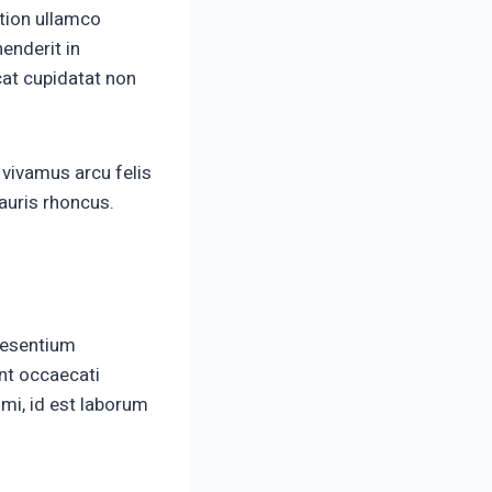
ation ullamco
enderit in
ecat cupidatat non
 vivamus arcu felis
auris rhoncus.
aesentium
int occaecati
imi, id est laborum