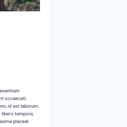
aesentium
int occaecati
imi, id est laborum
 libero tempore,
maxime placeat