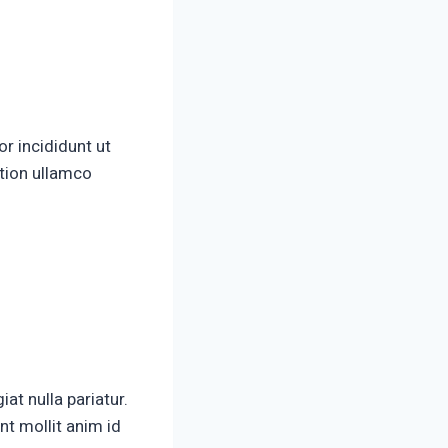
r incididunt ut
ation ullamco
iat nulla pariatur.
nt mollit anim id