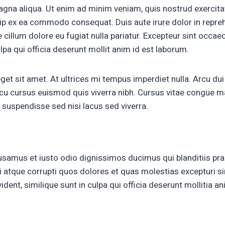
agna aliqua. Ut enim ad minim veniam, quis nostrud exercit
quip ex ea commodo consequat. Duis aute irure dolor in repreh
e cillum dolore eu fugiat nulla pariatur. Excepteur sint occa
ulpa qui officia deserunt mollit anim id est laborum.
eget sit amet. At ultrices mi tempus imperdiet nulla. Arcu dui
cu cursus euismod quis viverra nibh. Cursus vitae congue m
 suspendisse sed nisi lacus sed viverra.
usamus et iusto odio dignissimos ducimus qui blanditiis pr
i atque corrupti quos dolores et quas molestias excepturi s
ident, similique sunt in culpa qui officia deserunt mollitia an