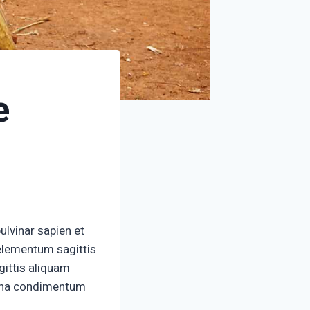
e
ulvinar sapien et
elementum sagittis
gittis aliquam
 urna condimentum