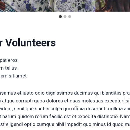
 Volunteers
pat eros
m tellus
 sem sit amet
usamus et iusto odio dignissimos ducimus qui blanditiis pr
i atque corrupti quos dolores et quas molestias excepturi s
ident, similique sunt in culpa qui officia deserunt mollitia an
t harum quidem rerum facilis est et expedita distinctio. Nam
st eligendi optio cumque nihil impedit quo minus id quod 