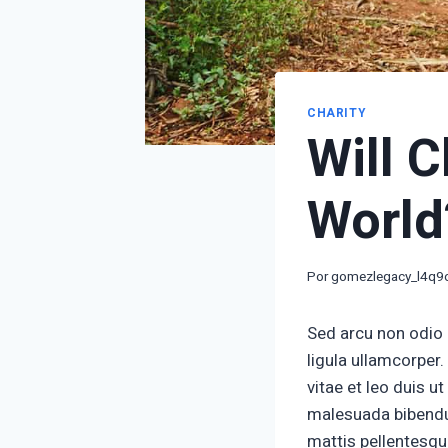
CHARITY
Will C
World
Por
gomezlegacy_l4q9
Sed arcu non odio 
ligula ullamcorper
vitae et leo duis 
malesuada bibendum
mattis pellentesqu