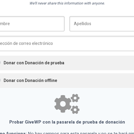
We’ll never share this information with anyone.
Donar con Donación de prueba
Donar con Donación offline
Probar GiveWP con la pasarela de prueba de donación
o funciona:
No hay campos para esta pasarela y no se te hará ni