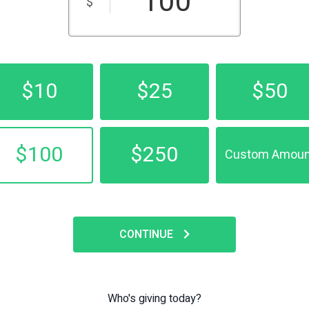
$
$10
$25
$50
$100
$250
Custom Amoun
CONTINUE
Who's giving today?